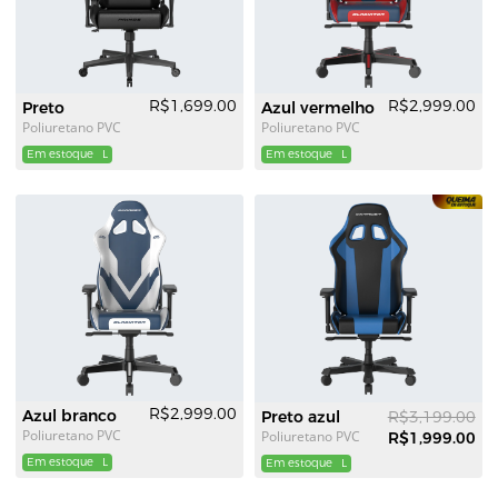
R$1,699.00
R$2,999.00
Preto
Azul vermelho
Poliuretano PVC
Poliuretano PVC
Em estoque
L
Em estoque
L
R$2,999.00
Azul branco
Preto azul
R$3,199.00
Poliuretano PVC
Poliuretano PVC
R$1,999.00
Em estoque
L
Em estoque
L