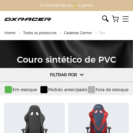
O inventor da cadeira gamer
Home
Todos os productos
Cadeiras Gamer
Pvc
Couro sintético de PVC
O couro sintético de PVC DXRACER se destaca por sua
FILTRAR POR
resistência ao desgaste e sua capacidade de manter uma
aparência nova ao longo do tempo.
Em estoque
Pedido antecipado
Fora de estoque