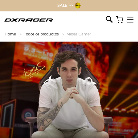
O inventor da cadeira gamer
SALE >>
Home
Todos os productos
Mesas Gamer