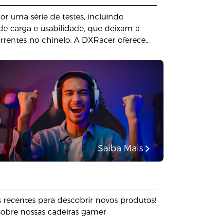
r uma série de testes, incluindo
de carga e usabilidade, que deixam a
rrentes no chinelo. A DXRacer oferece
os para durar e ser seguros para nossos
a atenção a cada pequeno detalhe; Nós
 a perfeição para construir a melhor
ara você. Sente-se conosco, sente-se com
Saiba Mais
 recentes para descobrir novos produtos!
obre nossas cadeiras gamer