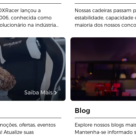
DXRacer lançou a
Nossas cadeiras passam po
2006, conhecida como
estabilidade, capacidade 
lucionário na indústria
maioria dos nossos conco
ário para cadeiras gamer.
apenas produtos projetad
usuários. Prestamos muit
buscamos constantemente
cadeira gamer possível p
qualidade!
Saiba Mais
Blog
oções, ofertas, eventos
Explore nossos blogs mais
 Atualize suas
Mantenha-se informado s