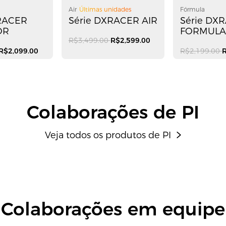
Air
Últimas unidades
Fórmula
XRACER
Série DXRACER AIR
Série DX
OR
FORMUL
R$3,499.00
R$2,599.00
R$2,099.00
R$2,199.00
R
Colaborações de PI
Veja todos os produtos de PI
Colaborações em equipe