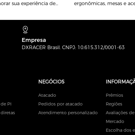
rar sua experiência de
ergonômicas, mesas e aces
durante longas horas de j
Empresa
DXRACER Brasil. CNPJ: 10.615.312/0001-63
NEGÓCIOS
INFORMAÇ
Atacado
Prêmios
 de PI
Pedidos por atacado
Regiões
diretas
Atendimento personalizado
Avaliações de
Mercado
Escolha dos e