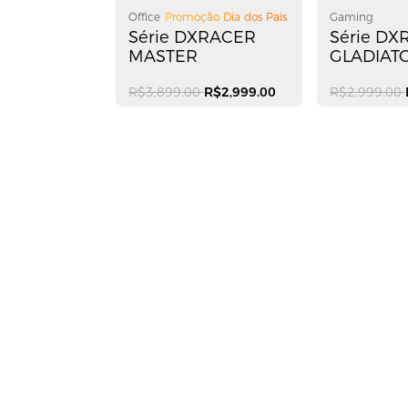
Office
Promoção Dia dos Pais
Gaming
Série DXRACER
Série D
MASTER
GLADIAT
R$3,899.00
R$2,999.00
R$2,999.00