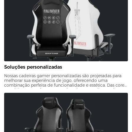
Soluções personalizadas
Nossas cadeiras gamer personalizadas são projetadas para
melhorar sua experiência de jogo, oferecendo uma
combinação perfeita de funcionalidade e estética. Das cores
e padrões ao estofamento, você pode personalizar cada
aspecto da sua cadeira. Isso garante que sua configuração de
jogo seja exclusivamente sua.