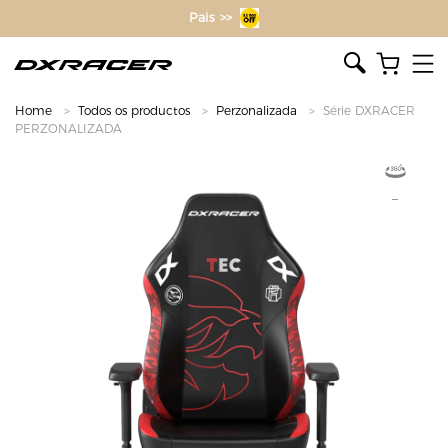
O inventor da cadeira gamer
SALE >>
Home
Todos os productos
Perzonalizada
Série DXRACER
PERZONALIZADA