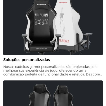
Soluções personalizadas
Nossas cadeiras gamer personalizadas são projetadas para
melhorar sua experiência de jogo, oferecendo uma
combinação perfeita de funcionalidade e estética. Das cores
e padrões ao estofamento, você pode personalizar cada
aspecto da sua cadeira. Isso garante que sua configuração de
jogo seja exclusivamente sua.