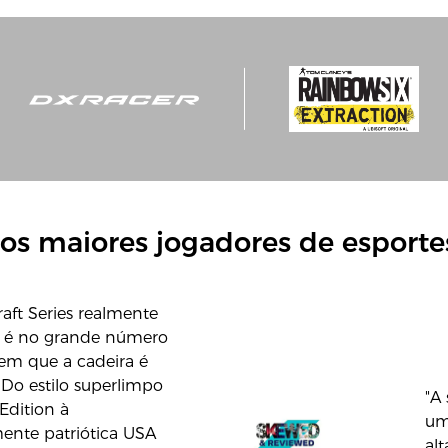
os maiores jogadores de esportes
aft Series realmente
a é no grande número
 em que a cadeira é
 Do estilo superlimpo
"A
 Edition à
um
ente patriótica USA
al