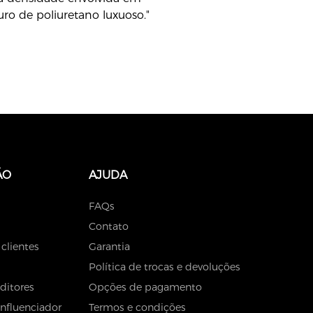
uro de poliuretano luxuoso."
ÃO
AJUDA
FAQs
Contato
 clientes
Garantia
Política de trocas e devoluções
ditores
Opções de pagamento
Influenciador
Termos e condições