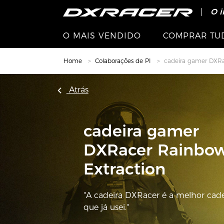
O i
Pai
SA
O MAIS VENDIDO
COMPRAR TU
Home
Colaborações de PI
cadeira gamer DXRa
Atrás
cadeira gamer
DXRacer Rainbow
Extraction
"A cadeira DXRacer é a melhor cad
que já usei."