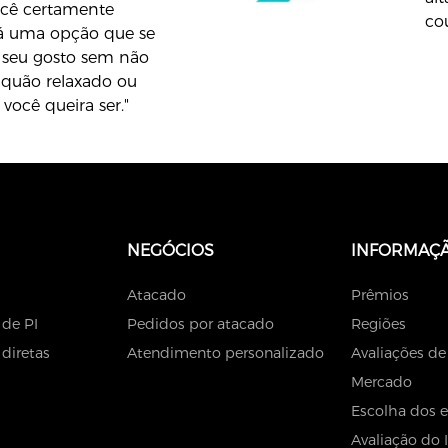
ocê certamente
co
á uma opção que se
 seu gosto sem não
 quão relaxado ou
você queira ser."
NEGÓCIOS
INFORMAÇ
Atacado
Prêmios
 de PI
Pedidos por atacado
Regiões
diretas
Atendimento personalizado
Avaliações de
Mercado
Escolha dos e
Avaliação do 