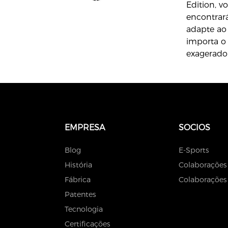
Edition, v
encontrar
adapte ao
importa o
exagerado 
EMPRESA
SOCIOS
Blog
E-Sports
História
Colaborações
Fábrica
Colaborações 
Patentes
Tecnologia
Certificações