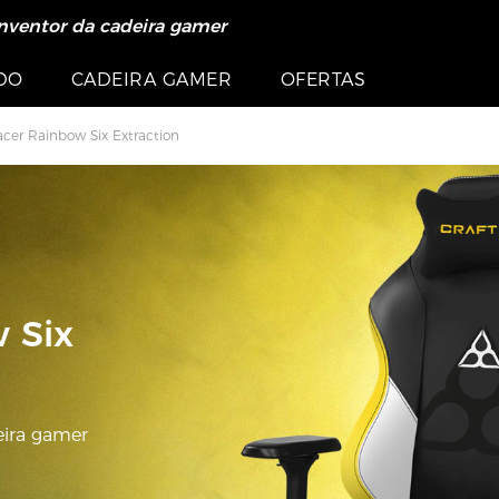
nventor da cadeira gamer
s >>
LE >>
DO
CADEIRA GAMER
OFERTAS
cer Rainbow Six Extraction
 Six
eira gamer