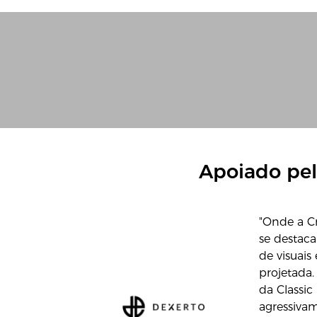
Apoiado pel
"Onde a Cr
se destac
de visuais
projetada.
da Classic
agressivam