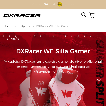
O inventor da cadeira gamer
Home
E-Sports
DXRacer WE Silla Gamer
Atrás
DXRacer WE Silla Gamer
"A cadeira DXRacer, uma cadeira gamer de nível profissional,
me permite manter uma postura ideal para um
desempenho máximo."
———WE