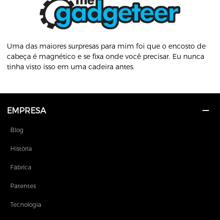
Uma das maiores surpresas para mim foi que o encosto de
cabeça é magnético e se fixa onde você precisar. Eu nunca
tinha visto isso em uma cadeira antes.
EMPRESA
Blog
História
Fábrica
Patentes
Tecnologia