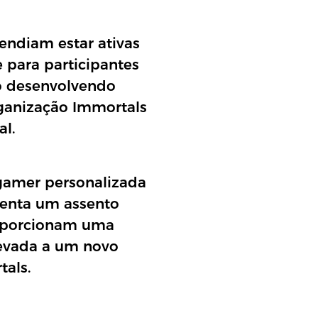
ndiam estar ativas
 para participantes
o desenvolvendo
rganização Immortals
al.
gamer personalizada
esenta um assento
roporcionam uma
 levada a um novo
tals.