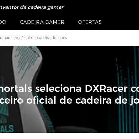
nventor da cadeira gamer
s >>
LE >>
DO
CADEIRA GAMER
OFERTAS
parceiro oficial de cadeira de jogos
ortals seleciona DXRacer 
ceiro oficial de cadeira de j