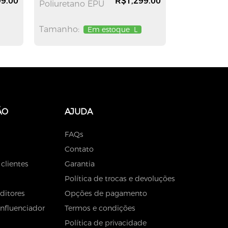
9.00
R$1,299.00
Poliuretano EPU
Tamanho:
Em estoque
L
ÃO
AJUDA
FAQs
Contato
 clientes
Garantia
Política de trocas e devoluções
ditores
Opções de pagamento
Influenciador
Termos e condições
Política de privacidade