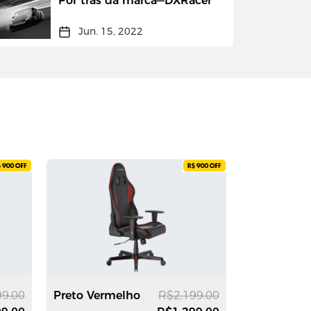
Por trás da marca—DXRacer
Jun. 15, 2022
99.00
Preto Vermelho
R$2,199.00