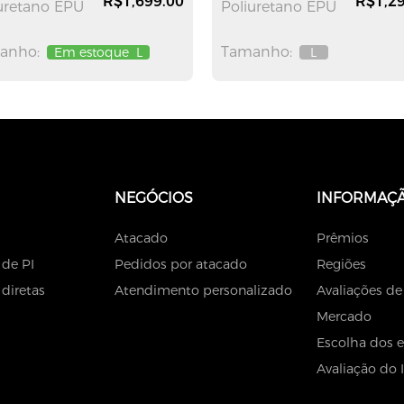
R$1,699.00
R$1,29
uretano EPU
Poliuretano EPU
anho:
Tamanho:
Em estoque
L
L
Fora
de
estoque
NEGÓCIOS
INFORMAÇ
Atacado
Prêmios
 de PI
Pedidos por atacado
Regiões
diretas
Atendimento personalizado
Avaliações de
Mercado
Escolha dos e
Avaliação do 