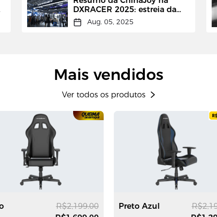
Resumo da ChinaJoy na
DXRACER 2025: estreia da
cadeira gamer elétrica
Aug. 05, 2025
Martian Pro
Mais vendidos
Ver todos os produtos
o
R$2,199.00
Preto Azul
R$2,1