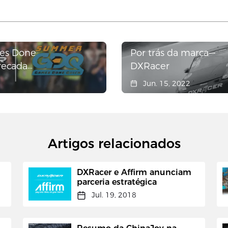
es Done
Por trás da marca—
recada
DXRacer
 para
Jun. 15, 2022
Artigos relacionados
DXRacer e Affirm anunciam
parceria estratégica
Jul. 19, 2018