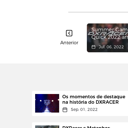
Summer Gam
Quick 2022 ar
Anterior
US$ 3 milhões
Jul. 06, 2022
caridade
Os momentos de destaque
na história do DXRACER
Sep. 01, 2022