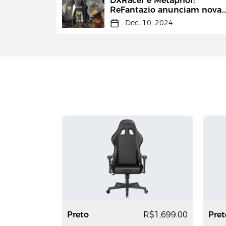
DXRacer e Metaphor:
ReFantazio anunciam nova
colaboração para cadeira
Dec. 10, 2024
gamer de edição limitada
Preto
R$1,699.00
Pret