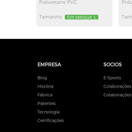
Poliuretano PVC
Poli
Tamanho:
Tam
Em estoque
L
EMPRESA
SOCIOS
Blog
E-Sports
História
Colaborações
Fábrica
Colaborações 
Patentes
Tecnologia
Certificações