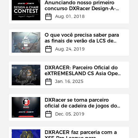
Anunciando nosso primeiro
concurso DXRacer Design-A-
Chair!
Aug. 01, 2018
O que você precisa saber para
as finais de verão da LCS de
2019
Aug. 24, 2019
DXRACER: Parceiro Oficial do
eXTREMESLAND CS Asia Open
2024 Shanghai Finals
Jan. 16, 2025
DXRacer se torna parceiro
oficial de cadeira de jogos do
Gears 5 Esports
Dec. 05, 2019
DXRACER faz parceria com a