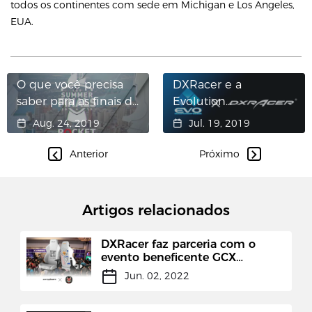
todos os continentes com sede em Michigan e Los Angeles,
EUA.
O que você precisa
DXRacer e a
saber para as finais de
Evolution
verão da LCS de 2019
Championship Series
Aug. 24, 2019
Jul. 19, 2019
2019 (Evo)
Anterior
Próximo
Artigos relacionados
DXRacer faz parceria com o
evento beneficente GCX
Charity Marathon
Jun. 02, 2022