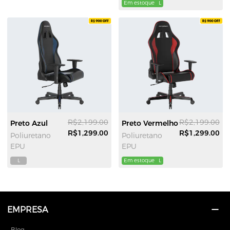
Em estoque
L
R$2,199.00
R$2,199.00
Preto Azul
Preto Vermelho
R$1,299.00
R$1,299.00
Poliuretano
Poliuretano
EPU
EPU
L
Em estoque
L
EMPRESA
Blog