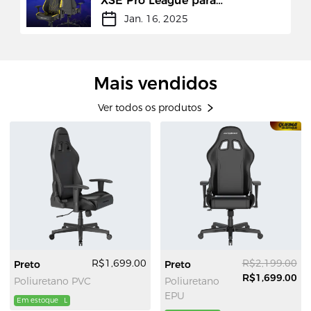
XSE Pro League para
lançamento de cadeira de
Jan. 16, 2025
edição limitada
Mais vendidos
Ver todos os produtos
R$1,699.00
R$2,199.00
Preto
Preto
R$1,699.00
Poliuretano PVC
Poliuretano
EPU
Em estoque
L