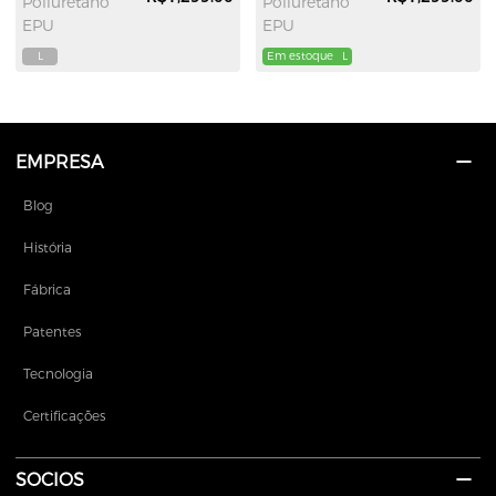
Poliuretano
Poliuretano
EPU
EPU
L
Em estoque
L
EMPRESA
Blog
História
Fábrica
Patentes
Tecnologia
Certificações
SOCIOS