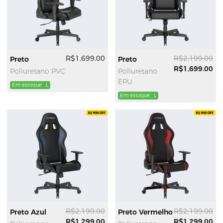
R$1,699.00
R$2,199.00
Preto
Preto
R$1,699.00
Poliuretano PVC
Poliuretano
EPU
Em estoque
L
Em estoque
L
R$2,199.00
R$2,199.00
Preto Azul
Preto Vermelho
R$1,299.00
R$1,299.00