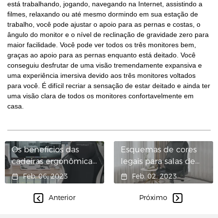
está trabalhando, jogando, navegando na Internet, assistindo a
filmes, relaxando ou até mesmo dormindo em sua estação de
trabalho, você pode ajustar o apoio para as pernas e costas, o
ângulo do monitor e o nível de reclinação de gravidade zero para
maior facilidade. Você pode ver todos os três monitores bem,
graças ao apoio para as pernas enquanto está deitado. Você
conseguiu desfrutar de uma visão tremendamente expansiva e
uma experiência imersiva devido aos três monitores voltados
para você. É difícil recriar a sensação de estar deitado e ainda ter
uma visão clara de todos os monitores confortavelmente em
casa.
Os benefícios das
Esquemas de cores
cadeiras ergonômicas
legais para salas de
para jogos
jogos em 2023
Feb. 06, 2023
Feb. 02, 2023
Anterior
Próximo