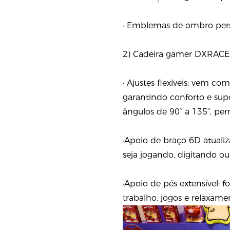
· Emblemas de ombro person
2) Cadeira gamer DXRACER
· Ajustes flexíveis: vem c
garantindo conforto e supo
ângulos de 90° a 135°, per
·Apoio de braço 6D atualiz
seja jogando, digitando ou 
·Apoio de pés extensível: 
trabalho, jogos e relaxame