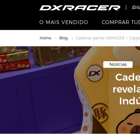
O i
Pai
SA
O MAIS VENDIDO
COMPRAR TU
Home
Blog
Cadeiras gamer DXRACER × Capybar
Notícias
Cade
revel
Indú