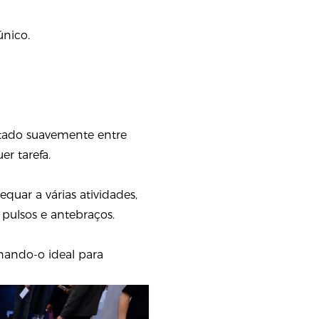
único.
ustado suavemente entre
r tarefa.
quar a várias atividades,
 pulsos e antebraços.
rnando-o ideal para