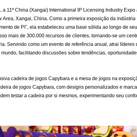
 a 11ª China (Xangai) International IP Licensing Industry Exp
rea, Xangai, China. Como a primeira exposição da indústria c
mento de PI", ela estabeleceu uma base sólida ao longo de seus
so mais de 300.000 recursos de clientes, tornando-se um centro
ia. Servindo como um evento de referência anual, atrai líderes 
o mundo, facilitando discussões sobre tendências, oportunidad
iva cadeira de jogos Capybara e a mesa de jogos na exposição
cadeira de jogos Capybara, com designs personalizados e marc
dem testar a cadeira por si mesmos, experimentando seu confo