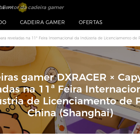
nventor da cadeira gamer
s >>
LE >>
DO
CADEIRA GAMER
OFERTAS
a reveladas na 11ª Feira Internacional da Indústria de Licenciamento de 
iras gamer DXRACER × Cap
adas na 11ª Feira Internacio
stria de Licenciamento de 
China (Shanghai)