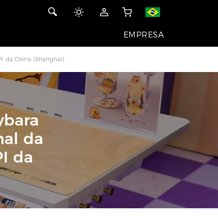
EMPRESA
PI da China (Shanghai)
ybara
nal da
PI da