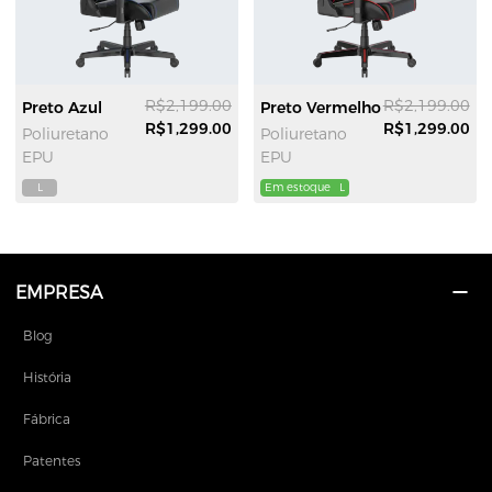
R$2,199.00
R$2,199.00
Preto Azul
Preto Vermelho
R$1,299.00
R$1,299.00
Poliuretano
Poliuretano
EPU
EPU
L
Em estoque
L
EMPRESA
Blog
História
Fábrica
Patentes