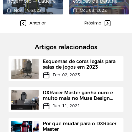
novembro — Cadeira
estação de batalha
Gaming Formula
com tema Cyberpunk
Nov. 14, 2022
Oct. 08, 2022
Series
Anterior
Próximo
Artigos relacionados
Esquemas de cores legais para
salas de jogos em 2023
Feb. 02, 2023
DXRacer Master ganha ouro e
muito mais no Muse Design
Awards
Jun. 11, 2021
Por que mudar para o DXRacer
Master