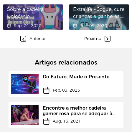
Sobre a cadeira
Extralife – Jogue, cure
Unicórnio
crianças e ganhe esta
cadeira incrível de
Sep. 24, 2020
Jun. 09, 2020
nós.
Anterior
Próximo
Artigos relacionados
Do Futuro, Mude o Presente
Feb. 03, 2023
Encontre a melhor cadeira
gamer rosa para se adequar à
sua configuração
Aug. 13, 2021